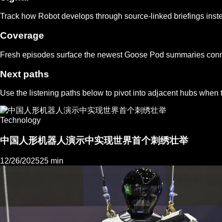
Track how
Robot
develops through source-linked briefings inst
Coverage
Fresh episodes surface the newest Goose Pod summaries connect
Next paths
Use the listening paths below to pivot into adjacent hubs when t
Technology
中国人形机器人演示中实现世界首个刺绣壮举
12/26/2025
25 min